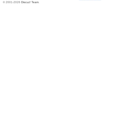
© 2001-2026
Discuz! Team
.