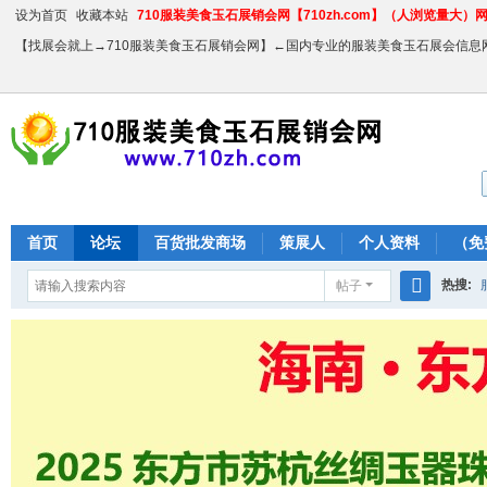
设为首页
收藏本站
710服装美食玉石展销会网【710zh.com】（人浏览量大）网站
【找展会就上→710服装美食玉石展销会网】←国内专业的服装美食玉石展会信息
首页
论坛
百货批发商场
策展人
个人资料
（免
热搜:
帖子
搜
农产品
索