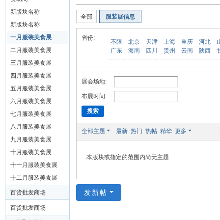
装
新版块名称
全部
服装展信息
美
新版块名称
食
一月服装美食展
省份:
不限
北京
天津
上海
重庆
河北
玉
二月服装美食展
广东
海南
四川
贵州
云南
陕西
石
三月服装美食展
展
四月服装美食展
展会场地:
五月服装美食展
销
布展时间:
六月服装美食展
会
搜索
七月服装美食展
网
八月服装美食展
全部主题
最新
热门
热帖
精华
更多
九月服装美食展
十月服装美食展
本版块或指定的范围内尚无主题
十一月服装美食展
十二月服装美食展
发新帖
百货批发商场
百货批发商场