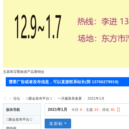
玉器珠宝暨旅游产品展销会
需要广告或者发布信息，可以直接联系站长(郭 13766279919)
»
论坛
›
∷展会发布平台∷
›
一月服装美食展
›
2021年1月
71
2021年1月
版块导航
今日:
0
|
主题:
23
|
排名:
81
0
∷展会发布平台∷
服
发新帖
赞助商