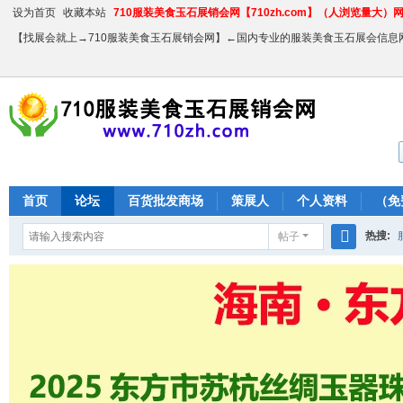
设为首页
收藏本站
710服装美食玉石展销会网【710zh.com】（人浏览量大）网站
【找展会就上→710服装美食玉石展销会网】←国内专业的服装美食玉石展会信息
首页
论坛
百货批发商场
策展人
个人资料
（免
热搜:
帖子
搜
农产品
索