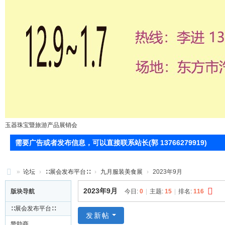
玉器珠宝暨旅游产品展销会
需要广告或者发布信息，可以直接联系站长(郭 13766279919)
»
论坛
›
∷展会发布平台∷
›
九月服装美食展
›
2023年9月
71
2023年9月
版块导航
今日:
0
|
主题:
15
|
排名:
116
0
∷展会发布平台∷
服
发新帖
赞助商