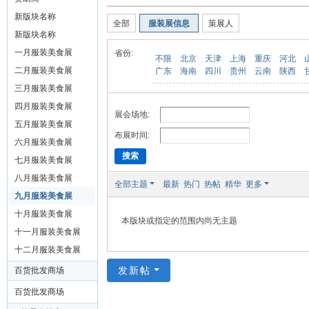
装
新版块名称
全部
服装展信息
策展人
美
新版块名称
食
一月服装美食展
省份:
不限
北京
天津
上海
重庆
河北
玉
二月服装美食展
广东
海南
四川
贵州
云南
陕西
石
三月服装美食展
展
四月服装美食展
展会场地:
五月服装美食展
销
布展时间:
六月服装美食展
会
搜索
七月服装美食展
网
八月服装美食展
全部主题
最新
热门
热帖
精华
更多
九月服装美食展
十月服装美食展
本版块或指定的范围内尚无主题
十一月服装美食展
十二月服装美食展
发新帖
百货批发商场
百货批发商场