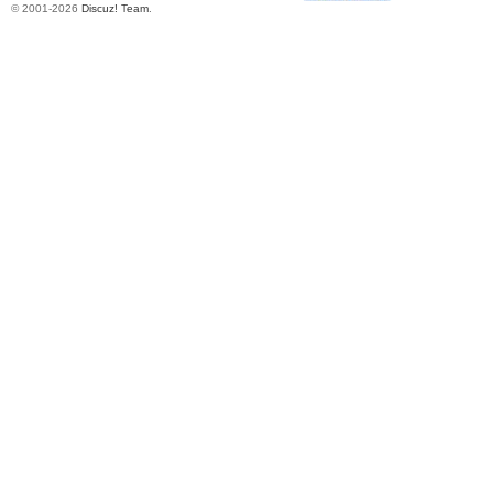
© 2001-2026
Discuz! Team
.