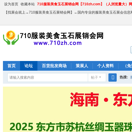
设为首页
收藏本站
710服装美食玉石展销会网【710zh.com】（人浏览量大）网站
【找展会就上→710服装美食玉石展销会网】←国内专业的服装美食玉石展会信息
首页
论坛
百货批发商场
策展人
个人资料
（免
热搜:
帖子
搜
农产品
索