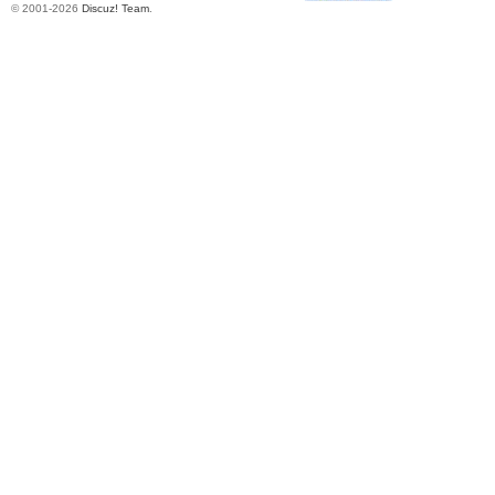
© 2001-2026
Discuz! Team
.