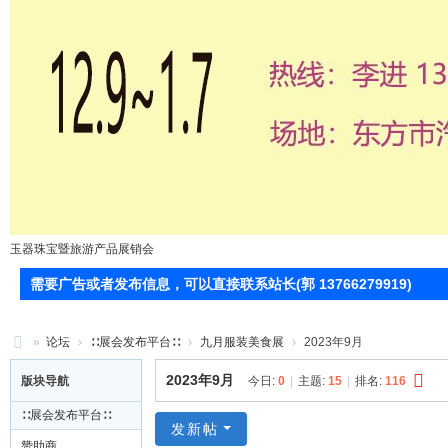
玉器珠宝暨旅游产品展销会
需要广告或者发布信息，可以直接联系站长(郭 13766279919)
»
论坛
›
∷展会发布平台∷
›
九月服装美食展
›
2023年9月
71
2023年9月
版块导航
今日:
0
|
主题:
15
|
排名:
116
0
∷展会发布平台∷
服
发新帖
赞助商