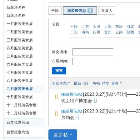
装
新版块名称
全部
服装展信息
2
策展人
美
新版块名称
食
一月服装美食展
省份:
不限
北京
天津
上海
重庆
河北
玉
二月服装美食展
广东
海南
四川
贵州
云南
陕西
石
三月服装美食展
展
四月服装美食展
展会场地:
五月服装美食展
销
布展时间:
六月服装美食展
会
搜索
七月服装美食展
网
八月服装美食展
全部主题
最新
热门
热帖
精华
更多
九月服装美食展
[2023.9.27][湖北·鄂州
[
服装展信息
]
十月服装美食展
优土特产博览会
十一月服装美食展
[2023.9.22][湖北·十堰
[
服装展信息
]
十二月服装美食展
展销会
百货批发商场
百货批发商场
发新帖