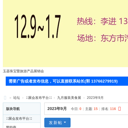
玉器珠宝暨旅游产品展销会
需要广告或者发布信息，可以直接联系站长(郭 13766279919)
»
论坛
›
∷展会发布平台∷
›
九月服装美食展
›
2023年9月
71
2023年9月
版块导航
今日:
0
|
主题:
15
|
排名:
116
0
∷展会发布平台∷
服
发新帖
赞助商