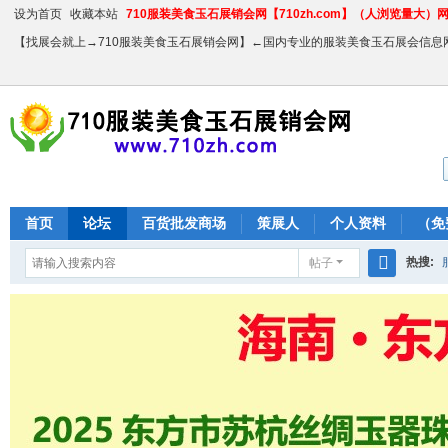
设为首页
收藏本站
710服装美食玉石展销会网【710zh.com】（人浏览量大）网站
【找展会就上→710服装美食玉石展销会网】←国内专业的服装美食玉石展会信息
首页
论坛
百货批发商场
策展人
个人资料
（免
热搜:
帖子
搜
农产品
索