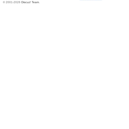
© 2001-2026
Discuz! Team
.