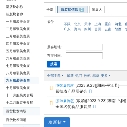
装
新版块名称
全部
服装展信息
2
策展人
美
新版块名称
食
一月服装美食展
省份:
不限
北京
天津
上海
重庆
河北
玉
二月服装美食展
广东
海南
四川
贵州
云南
陕西
石
三月服装美食展
展
四月服装美食展
展会场地:
五月服装美食展
销
布展时间:
六月服装美食展
会
搜索
七月服装美食展
网
八月服装美食展
全部主题
最新
热门
热帖
精华
更多
九月服装美食展
[2023.9.23][湖南·平江县
[
服装展信息
]
十月服装美食展
帮扶农产品展销会
十一月服装美食展
(取消)[2023.9.23][湖南
[
服装展信息
]
十二月服装美食展
全国名优食品服装展
百货批发商场
百货批发商场
发新帖