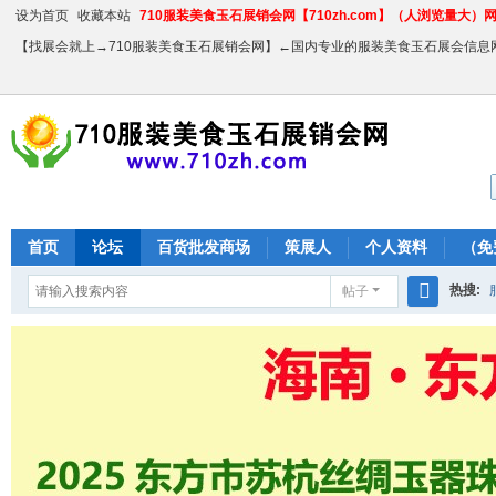
设为首页
收藏本站
710服装美食玉石展销会网【710zh.com】（人浏览量大）网站
【找展会就上→710服装美食玉石展销会网】←国内专业的服装美食玉石展会信息
首页
论坛
百货批发商场
策展人
个人资料
（免
热搜:
帖子
搜
农产品
索