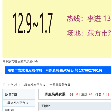
玉器珠宝暨旅游产品展销会
需要广告或者发布信息，可以直接联系站长(郭 13766279919)
»
论坛
›
∷展会发布平台∷
›
一月服装美食展
71
一月服装美食展
版块导航
今日:
0
|
主题:
20
|
排名:
1
0
∷展会发布平台∷
服
子版块
赞助商