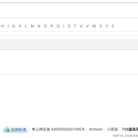
H
I
G
K
L
M
N
O
P
Q
I
S
T
U
V
W
X
Y
Z
|
粤公网安备 44030502007445号
|
Archiver
|
小黑屋
|
710服
GMT+8, 2026-8-8