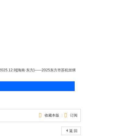
[2025.12.9][海南·东方]——2025东方市苏杭丝绸
收藏本版
|
订阅
返 回