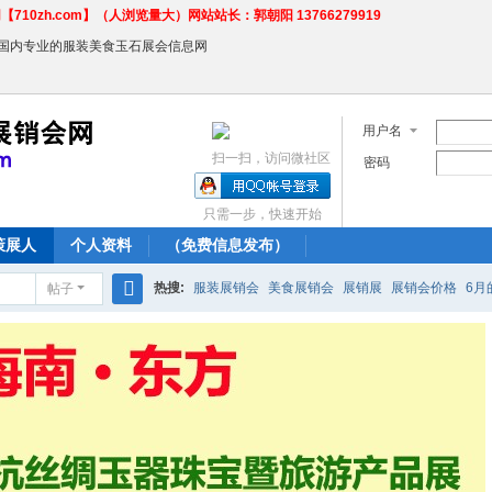
710zh.com】（人浏览量大）网站站长：郭朝阳 13766279919
←国内专业的服装美食玉石展会信息网
用户名
扫一扫，访问微社区
密码
只需一步，快速开始
策展人
个人资料
（免费信息发布）
热搜:
服装展销会
美食展销会
展销展
展销会价格
6月
帖子
搜
农产品商场
索