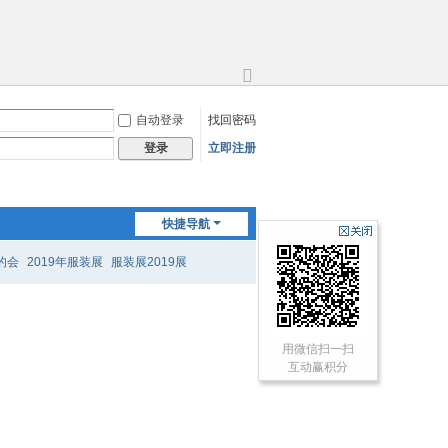
切
换
自动登录
找回密码
到
宽
立即注册
登录
版
快捷导航
的会
2019年服装展
服装展2019展
用微信扫一扫
互动赢积分