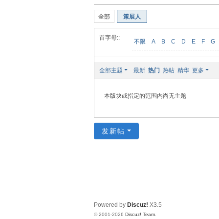
装
全部
策展人
美
食
首字母::
不限
A
B
C
D
E
F
G
玉
石
全部主题
最新
热门
热帖
精华
更多
展
销
本版块或指定的范围内尚无主题
会
网
发新帖
Powered by
Discuz!
X3.5
© 2001-2026
Discuz! Team
.