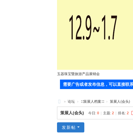
玉器珠宝暨旅游产品展销会
需要广告或者发布信息，可以直接联系站长(郭
»
论坛
›
∷策展人档案∷
›
策展人(会头)
71
策展人(会头)
今日:
0
|
主题:
2
|
排名:
2
0
服
发新帖