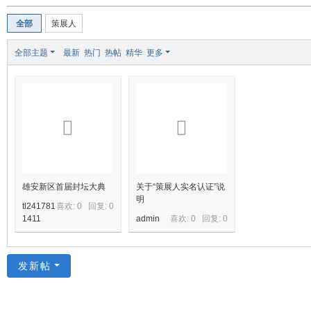
装
全部
策展人
美
食
全部主题
最新
热门
热帖
精华
更多
玉
石
展
销
会
网
雄安新区首届封坛大典
关于“策展人实名认证”说
明
tl241781
喜欢: 0 回复:
0
1411
admin
喜欢: 0 回复:
0
发新帖