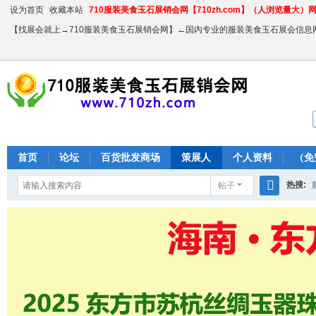
设为首页
收藏本站
710服装美食玉石展销会网【710zh.com】（人浏览量大）网站
【找展会就上→710服装美食玉石展销会网】←国内专业的服装美食玉石展会信息
首页
论坛
百货批发商场
策展人
个人资料
（免
热搜:
帖子
搜
农产品
索