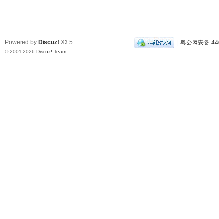
Powered by
Discuz!
X3.5
|
粤公网安备 440
© 2001-2026
Discuz! Team
.