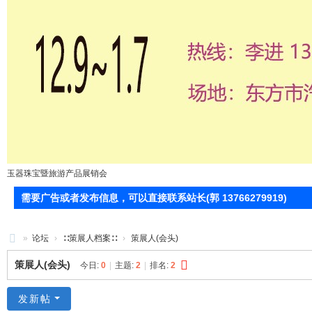
玉器珠宝暨旅游产品展销会
需要广告或者发布信息，可以直接联系站长(郭 13766279919)
»
论坛
›
∷策展人档案∷
›
策展人(会头)
71
策展人(会头)
今日:
0
|
主题:
2
|
排名:
2
0
服
发新帖