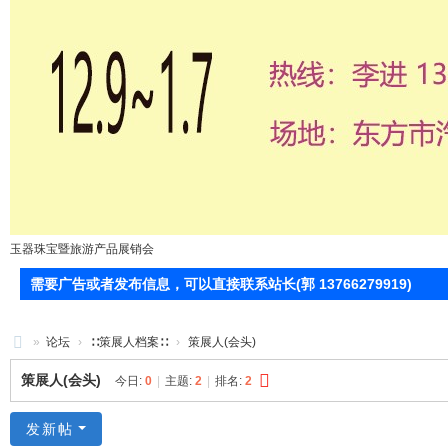
玉器珠宝暨旅游产品展销会
需要广告或者发布信息，可以直接联系站长(郭 13766279919)
»
论坛
›
∷策展人档案∷
›
策展人(会头)
71
策展人(会头)
今日:
0
|
主题:
2
|
排名:
2
0
服
发新帖