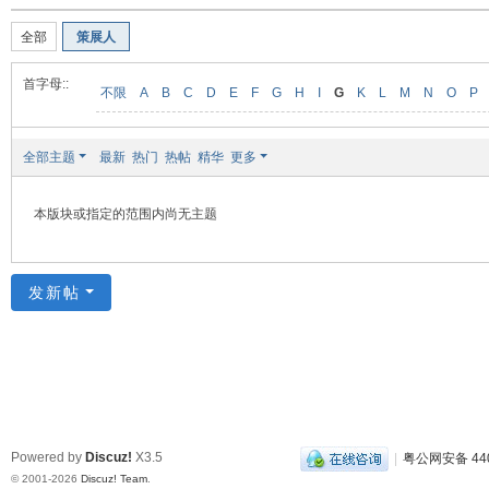
装
全部
策展人
美
食
首字母::
不限
A
B
C
D
E
F
G
H
I
G
K
L
M
N
O
P
玉
石
全部主题
最新
热门
热帖
精华
更多
展
销
本版块或指定的范围内尚无主题
会
网
发新帖
Powered by
Discuz!
X3.5
|
粤公网安备 440
© 2001-2026
Discuz! Team
.