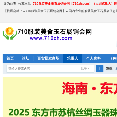
设为首页
收藏本站
710服装美食玉石展销会网【710zh.com】（人浏览量大）网站
【找展会就上→710服装美食玉石展销会网】←国内专业的服装美食玉石展会信息
首页
论坛
百货批发商场
策展人
个人资料
（免
热搜:
帖子
搜
农产品
索