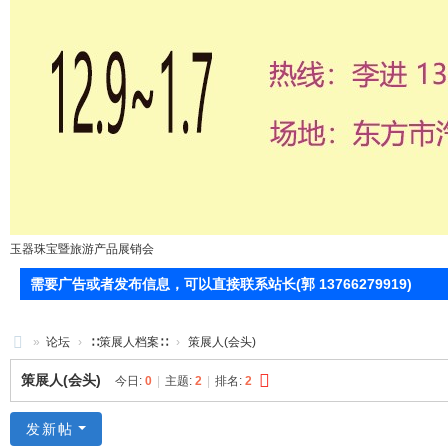
玉器珠宝暨旅游产品展销会
需要广告或者发布信息，可以直接联系站长(郭 13766279919)
»
论坛
›
∷策展人档案∷
›
策展人(会头)
71
策展人(会头)
今日:
0
|
主题:
2
|
排名:
2
0
服
发新帖