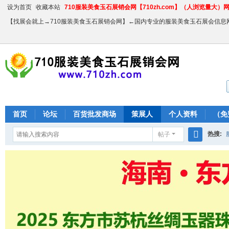
设为首页
收藏本站
710服装美食玉石展销会网【710zh.com】（人浏览量大）网站
【找展会就上→710服装美食玉石展销会网】←国内专业的服装美食玉石展会信息
首页
论坛
百货批发商场
策展人
个人资料
（免
热搜:
帖子
搜
农产品
索