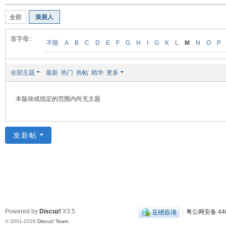
装
全部
策展人
美
食
首字母::
不限
A
B
C
D
E
F
G
H
I
G
K
L
M
N
O
P
玉
石
全部主题
最新
热门
热帖
精华
更多
展
销
本版块或指定的范围内尚无主题
会
网
发新帖
Powered by
Discuz!
X3.5
|
粤公网安备 440
© 2001-2026
Discuz! Team
.