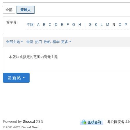
装
全部
策展人
美
食
首字母::
不限
A
B
C
D
E
F
G
H
I
G
K
L
M
N
O
P
玉
石
全部主题
最新
热门
热帖
精华
更多
展
销
本版块或指定的范围内尚无主题
会
网
发新帖
Powered by
Discuz!
X3.5
|
粤公网安备 440
© 2001-2026
Discuz! Team
.