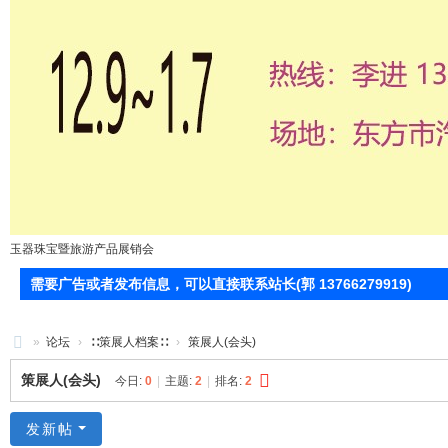
玉器珠宝暨旅游产品展销会
需要广告或者发布信息，可以直接联系站长(郭 13766279919)
»
论坛
›
∷策展人档案∷
›
策展人(会头)
71
策展人(会头)
今日:
0
|
主题:
2
|
排名:
2
0
服
发新帖