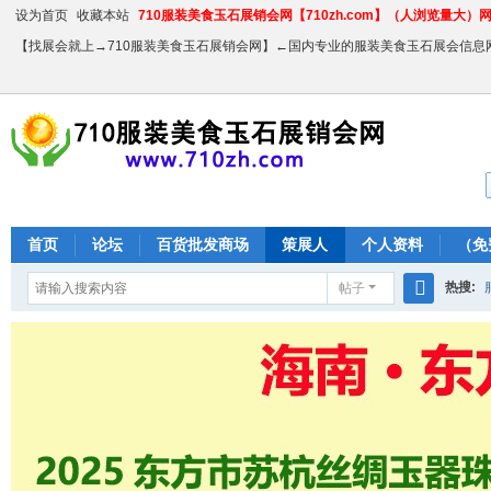
设为首页
收藏本站
710服装美食玉石展销会网【710zh.com】（人浏览量大）网站
【找展会就上→710服装美食玉石展销会网】←国内专业的服装美食玉石展会信息
首页
论坛
百货批发商场
策展人
个人资料
（免
热搜:
帖子
搜
农产品
索