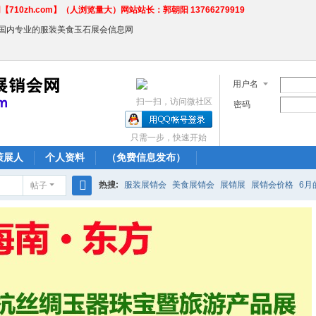
710zh.com】（人浏览量大）网站站长：郭朝阳 13766279919
←国内专业的服装美食玉石展会信息网
用户名
扫一扫，访问微社区
密码
只需一步，快速开始
策展人
个人资料
（免费信息发布）
热搜:
服装展销会
美食展销会
展销展
展销会价格
6月
帖子
搜
农产品商场
索