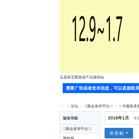
玉器珠宝暨旅游产品展销会
需要广告或者发布信息，可以直接联系站长(郭
»
论坛
›
∷展会发布平台∷
›
一月服装美
71
2018年1月
版块导航
今
0
∷展会发布平台∷
服
发新帖
赞助商