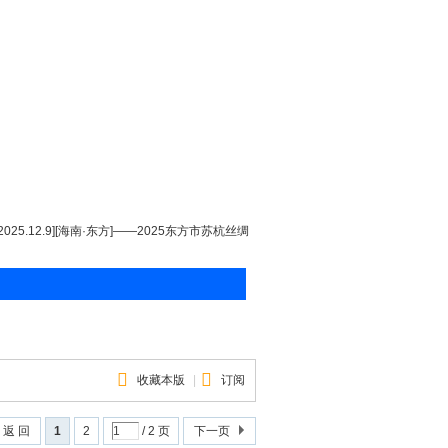
[2025.12.9][海南·东方]——2025东方市苏杭丝绸
收藏本版
|
订阅
返 回
1
2
/ 2 页
下一页