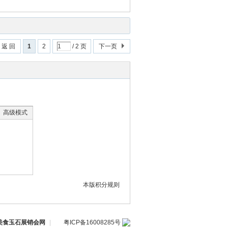
返 回
1
2
/ 2 页
下一页
高级模式
本版积分规则
装美食玉石展销会网
|
粤ICP备16008285号