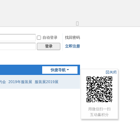
切
换
自动登录
找回密码
到
宽
立即注册
登录
版
快捷导航
的会
2019年服装展
服装展2019展
用微信扫一扫
互动赢积分