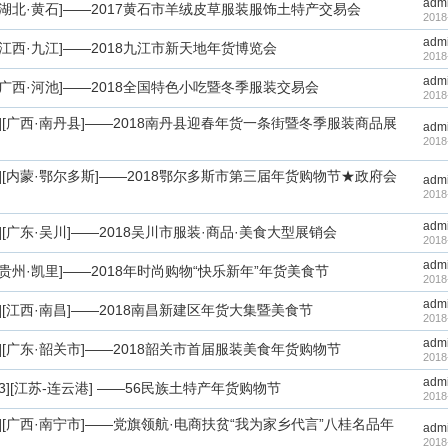
adm
1.5][湖北·黄石]——2017黄石市羊绒皮草服装服饰土特产交易会
2018
adm
1.6][江西·九江]——2018九江市新天地年货博览会
2018
adm
1.7][广西·河池]——2018全国特色小吃暨冬季服装交易会
2018
1.19][广西·南丹县]——2018南丹县迎春年货一条街暨冬季服装商品展
adm
2018
1.30][内蒙·鄂尔多斯]——2018鄂尔多斯市第三届年货购物节★政府会
adm
2018
adm
1.10][广东·吴川]——2018吴川市服装·商品·美食大型展销会
2018
adm
1.6][贵州·凯里]——2018年时尚购物“快乐新年”年货美食节
2018
adm
1.10][江西·南昌]——2018南昌新建区年货大集暨美食节
2018
adm
1.18][广东·韶关市]——2018韶关市首届服装美食年货购物节
2018
adm
01.13][江苏-连云港] ——56民族土特产年货购物节
2018
1.27][广西·南宁市]——党旗领航·电商扶贫“我为家乡代言”八桂名品年
adm
2018