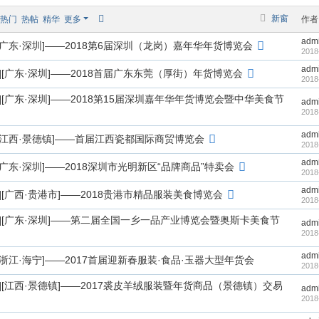
新窗
热门
热帖
精华
更多
作者
adm
1.5][广东·深圳]——2018第6届深圳（龙岗）嘉年华年货博览会
2018
adm
1.12][广东·深圳]——2018首届广东东莞（厚街）年货博览会
2018
1.26][广东·深圳]——2018第15届深圳嘉年华年货博览会暨中华美食节
adm
2018
adm
1.1][江西·景德镇]——首届江西瓷都国际商贸博览会
2018
adm
1.1][广东·深圳]——2018深圳市光明新区“品牌商品”特卖会
2018
adm
1.15][广西·贵港市]——2018贵港市精品服装美食博览会
2018
1.22][广东·深圳]——第二届全国一乡一品产业博览会暨奥斯卡美食节
adm
2018
adm
1.5][浙江·海宁]——2017首届迎新春服装·食品·玉器大型年货会
2018
1.10][江西·景德镇]——2017裘皮羊绒服装暨年货商品（景德镇）交易
adm
2018