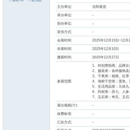
收听TA
发消息
网
主办单位:
信和展览
承办单位:
-
协办单位:
-
宣传方式:
-
会展时间:
2025年12月13日~12
布展时间:
2025年12月10日
撤展时间:
2025年12月27日
1、特别赞助商、品牌企
2、服装类：各种服饰及
3、干果类：核桃、红枣
参展范围:
4、海鲜干货类：墨鱼、
5、生活用品类：九块九
6、药材类：田七、人参
7、玉石类：奇石、玉
展位规模(个):
-
收费标准:
-
汇款方式:
-