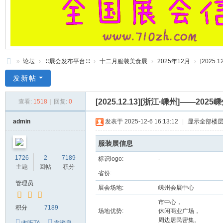
»
论坛
›
∷展会发布平台∷
›
十二月服装美食展
›
2025年12月
›
[2025
71
发新帖
0
[2025.12.13][浙江·嵊州]——
查看:
1518
|
回复:
0
服
装
admin
发表于 2025-12-6 16:13:12
|
显示全部楼
美
服装展信息
食
1726
2
7189
标识logo:
-
玉
主题
回帖
积分
省份:
石
管理员
展会场地:
嵊州会展中心
展
市中心，
销
积分
7189
场地优势:
休闲商业广场，
会
周边居民密集。