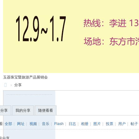
玉器珠宝暨旅游产品展销会
›
分享
71
0
的分享
我的分享
随便看看
服
装
看:
全部
|
网址
|
视频
|
音乐
|
Flash
|
日志
|
相册
|
图片
|
投票
|
用户
|
帖子
美
没分享