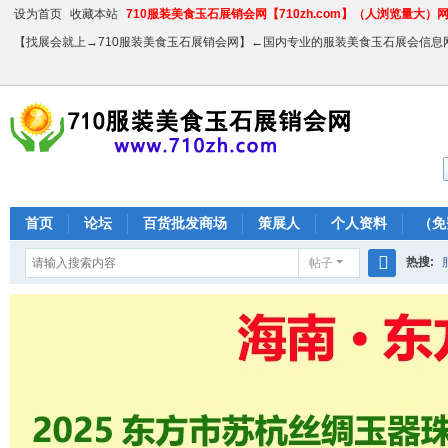
设为首页
收藏本站
710服装美食玉石展销会网【710zh.com】（人浏览量大）网站
【找展会就上→710服装美食玉石展销会网】←国内专业的服装美食玉石展会信息
首页
论坛
百货批发商场
策展人
个人资料
（免
热搜:
帖子
搜
农产品
索