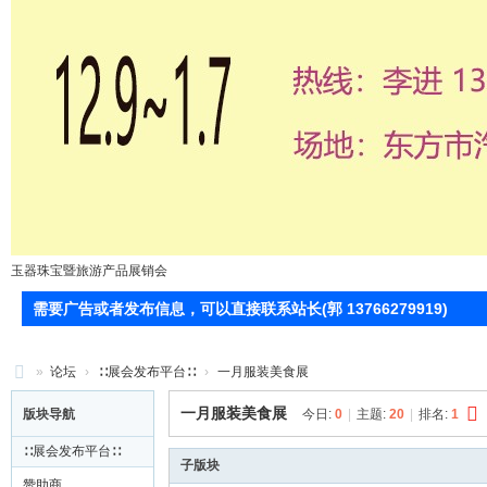
玉器珠宝暨旅游产品展销会
需要广告或者发布信息，可以直接联系站长(郭 13766279919)
»
论坛
›
∷展会发布平台∷
›
一月服装美食展
71
一月服装美食展
版块导航
今日:
0
|
主题:
20
|
排名:
1
0
∷展会发布平台∷
服
子版块
赞助商