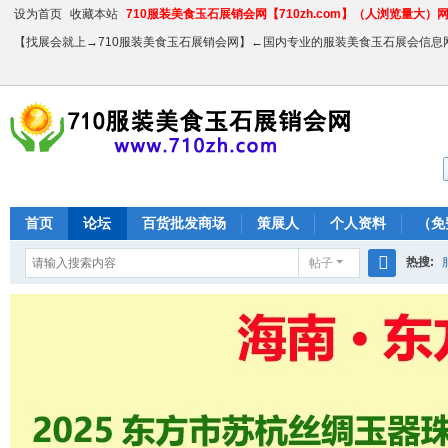
设为首页
收藏本站
710服装美食玉石展销会网【710zh.com】（人浏览量大）网站
【找展会就上→710服装美食玉石展销会网】←国内专业的服装美食玉石展会信息
首页
论坛
百货批发商场
策展人
个人资料
（免
热搜:
帖子
搜
农产品
索