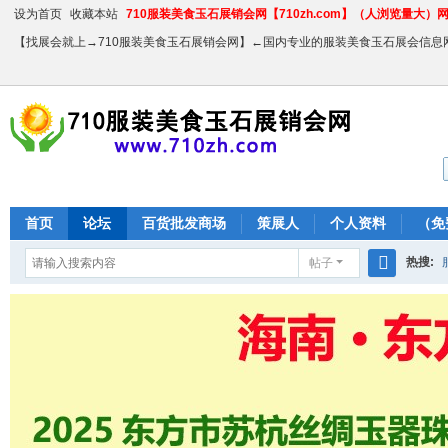
设为首页
收藏本站
710服装美食玉石展销会网【710zh.com】（人浏览量大）网站
【找展会就上→710服装美食玉石展销会网】←国内专业的服装美食玉石展会信息
首页
论坛
百货批发商场
策展人
个人资料
（免
热搜:
帖子
搜
农产品
索