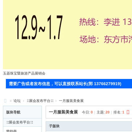
玉器珠宝暨旅游产品展销会
需要广告或者发布信息，可以直接联系站长(郭 13766279919)
»
论坛
›
∷展会发布平台∷
›
一月服装美食展
71
一月服装美食展
版块导航
今日:
0
|
主题:
20
|
排名:
1
0
∷展会发布平台∷
服
子版块
赞助商