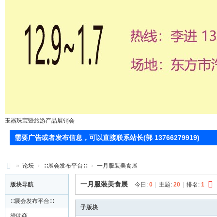
玉器珠宝暨旅游产品展销会
需要广告或者发布信息，可以直接联系站长(郭 13766279919)
»
论坛
›
∷展会发布平台∷
›
一月服装美食展
71
一月服装美食展
版块导航
今日:
0
|
主题:
20
|
排名:
1
0
∷展会发布平台∷
服
子版块
赞助商