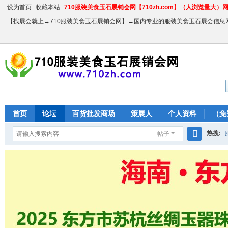
设为首页
收藏本站
710服装美食玉石展销会网【710zh.com】（人浏览量大）网站
【找展会就上→710服装美食玉石展销会网】←国内专业的服装美食玉石展会信息
首页
论坛
百货批发商场
策展人
个人资料
（免
热搜:
帖子
搜
农产品
索